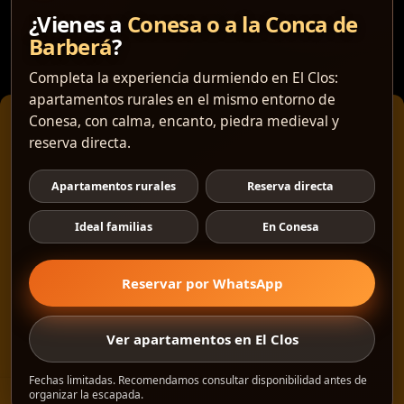
CONESA Medieval
¿Vienes a
Conesa o a la Conca de
Barberá
?
BCIN
Completa la experiencia durmiendo en El Clos:
apartamentos rurales en el mismo entorno de
Conesa, con calma, encanto, piedra medieval y
Gestionar consentimiento
reserva directa.
Generalitat de Catalunya
Para ofrecer las mejores experiencias, utilizamos tecnologías como las cookies para
Apartamentos rurales
Reserva directa
almacenar y/o acceder a la información del dispositivo. El consentimiento de estas
tecnologías nos permitirá procesar datos como el comportamiento de navegación o las
identificaciones únicas en este sitio. No consentir o retirar el consentimiento, puede
Ideal familias
En Conesa
afectar negativamente a ciertas características y funciones.
Reservar por WhatsApp
Aceptar
Denegar
Ver apartamentos en El Clos
©
2026
·
Créditos
: Redacción: Marietta Solà · Fotografía: Joaquim
Manzano · Diseño e implementación web: Manel Caparrós · Servidores
Ver preferencias
y publicación:
igualada.online
· Contenido blog:
conten.blog
Fechas limitadas. Recomendamos consultar disponibilidad antes de
organizar la escapada.
Gestionar consentimiento