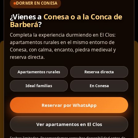
DORMIR EN CONESA
CONESA Medieval
¿Vienes a
Conesa o a la Conca de
Barberá
?
BCIN
Completa la experiencia durmiendo en El Clos:
apartamentos rurales en el mismo entorno de
Conesa, con calma, encanto, piedra medieval y
Gestionar consentimiento
reserva directa.
Generalitat de Catalunya
Para ofrecer las mejores experiencias, utilizamos tecnologías como las cookies para
Apartamentos rurales
Reserva directa
almacenar y/o acceder a la información del dispositivo. El consentimiento de estas
tecnologías nos permitirá procesar datos como el comportamiento de navegación o las
identificaciones únicas en este sitio. No consentir o retirar el consentimiento, puede
Ideal familias
En Conesa
afectar negativamente a ciertas características y funciones.
Reservar por WhatsApp
Aceptar
Denegar
Ver apartamentos en El Clos
©
2026
·
Créditos
: Redacción: Marietta Solà · Fotografía: Joaquim
Manzano · Diseño e implementación web: Manel Caparrós · Servidores
Ver preferencias
y publicación:
igualada.online
· Contenido blog:
conten.blog