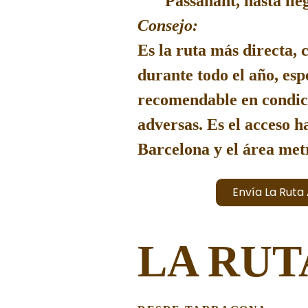
Passanant
, hasta ll
Consejo:
Es la ruta
más directa, 
durante todo el año
, es
recomendable en condic
adversas. Es el acceso h
Barcelona y el área met
Envía La Ruta 
LA RUT