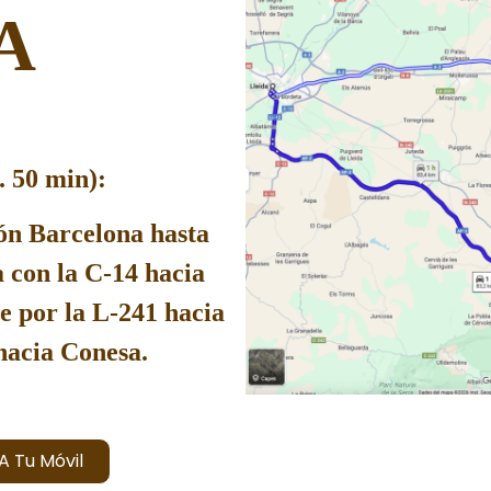
A
. 50 min):
ón Barcelona hasta
a con la
C-14
hacia
e por la
L-241
hacia
hacia Conesa.
A Tu Móvil