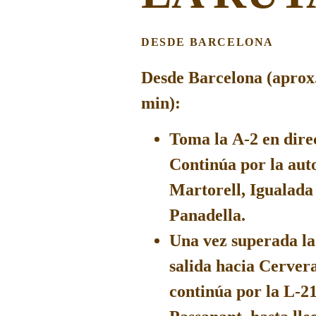
DESDE BARCELONA
Desde Barcelona (aprox
min
):
Toma la
A-2
en dire
Continúa por la aut
Martorell
,
Igualada
Panadella
.
Una vez superada
l
salida hacia
Cervera
continúa por la
L-2