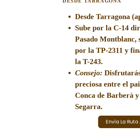
DESDE TARRAGONA
Desde Tarragona (ap
Sube por la
C-14
dir
Pasado Montblanc, s
por la
TP-2311
y fin
la
T-243
.
Consejo:
Disfrutarás
preciosa entre el pai
Conca de Barberà y 
Segarra.
Envía La Ruta 