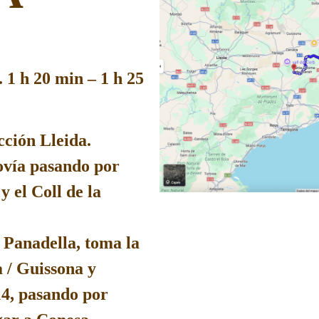
.
1 h 20 min – 1 h 25
cción
Lleida
.
ovía pasando por
y el
Coll de la
a Panadella
, toma la
 / Guissona
y
14
, pasando por