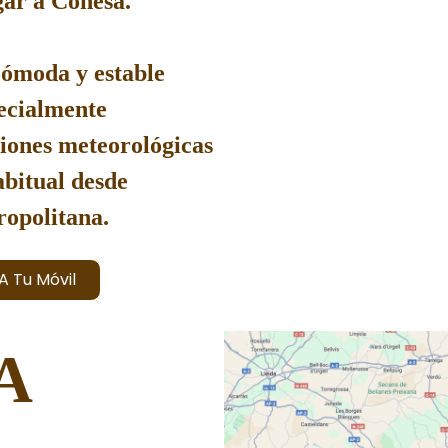
egar a
Conesa
.
cómoda y estable
pecialmente
iones meteorológicas
abitual desde
ropolitana.
A Tu Móvil
A