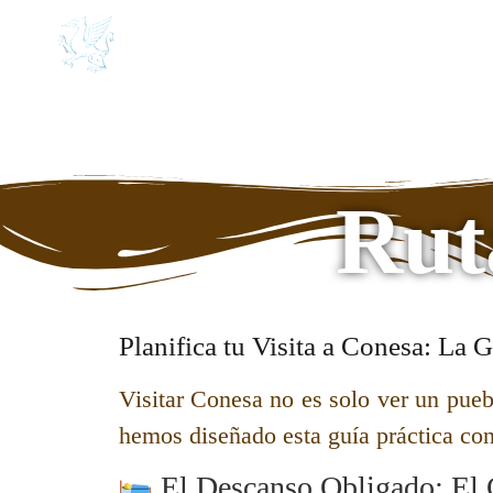
CONESA
Medieval
Conesa Medieval
História/Patrimonio
Noticias, historias y fabulas
Rut
Planifica tu Visita a Conesa: La 
Visitar Conesa no es solo ver un pueb
hemos diseñado esta guía práctica con 
El Descanso Obligado: El 