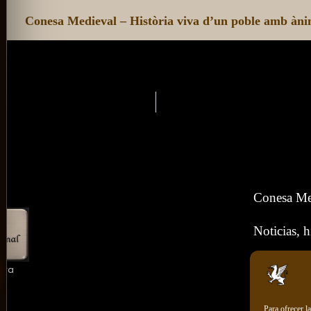
Conesa Medieval – Història viva d’un poble amb àni
Conesa Me
Noticias, h
unya
Para ofrecer l