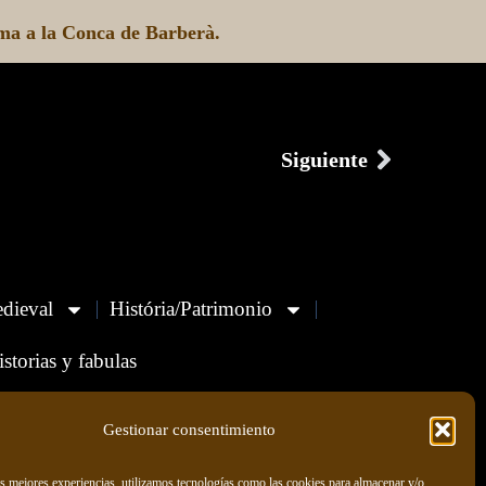
ma a la Conca de Barberà.
Siguiente
dieval
História/Patrimonio
istorias y fabulas
Política de Privacidad
Gestionar consentimiento
as mejores experiencias, utilizamos tecnologías como las cookies para almacenar y/o