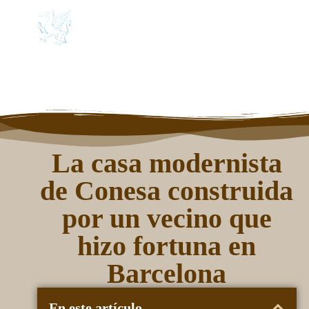
CONESA
Medieval
Conesa Medieval
História/Patrimonio
Noticias, historias y fabulas
La casa modernista
de Conesa construida
por un vecino que
hizo fortuna en
Barcelona
En este artículo