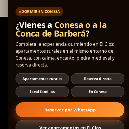
DORMIR EN CONESA
¿Vienes a
Conesa o a la
Conca de Barberá
?
Anterior
Completa la experiencia durmiendo en El Clos:
apartamentos rurales en el mismo entorno de
Conesa, con calma, encanto, piedra medieval y
reserva directa.
Apartamentos rurales
Reserva directa
BCIN
Ideal familias
En Conesa
CONESA
Reservar por WhatsApp
Generalitat de Catal
Medieval
Ver apartamentos en El Clos